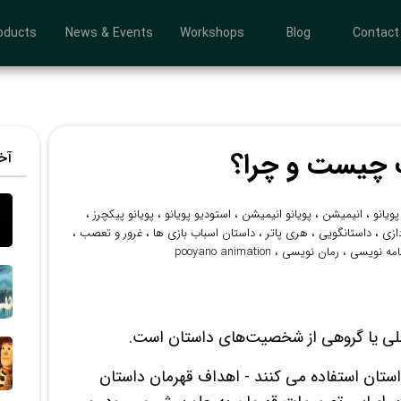
oducts
News & Events
Workshops
Blog
Contact
ت چیست و چرا؟
​آ
پویانو
،
انیمیشن
،
پویانو انیمیشن
،
استودیو پویانو
،
پویانو پیکچرز
،
زی
،
داستانگویی
،
هری پاتر
،
داستان اسباب بازی ها
،
غرور و تعصب
،
امه نویسی
،
رمان نویسی
،
pooyano animation
لی یا گروهی از شخصیت‌های داستان است.
استان استفاده می کنند - اهداف قهرمان داستان