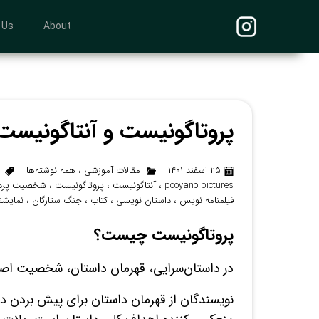
 Us
About
پروتاگونیست و آنتاگونیس
۲۵ اسفند ۱۴۰۱
مقالات آموزشی
،
همه نوشته‌ها
pooyano pictures
،
آنتاگونیست
،
پروتاگونیست
،
شخصیت پردا
فیلمنامه نویس
،
داستان نویسی
،
کتاب
،
جنگ ستارگان
،
نمایشن
پروتاگونیست چیست؟
در داستان‌سرایی، قهرمان داستان، شخصیت اص
نویسندگان از قهرمان داستان برای پیش بردن د