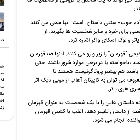
مختلف می تواند به یک شخص یا گروهی از شخصیت ها
د:
آدم خوب» سنتی داستان است. آنها سعی می کنند
تی برای خود و سایر شخصیت ها بگیرند. از
تر و لوک اسکای واکر اشاره کرد.
دس
ی "قهرمان" را زیر و رو می کنند. اینها ضدقهرمان
د ،ناخواسته یا در برخی موارد شرور باشند. حتی
همه
باشند هم بیشتر پروتاگونیست هستند تا
مصا
روف می توان به کاپیتان آهاب از موبی دیک اثر
اخب
مص
ری هری پاتر.
مق
اخب
ه داستان هایی را با یک شخصیت به عنوان قهرمان
زند
قطه از داستان تغییر دهد، اغلب با کشتن قهرمان
اننده انجام می شود.