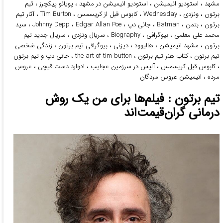
مشهد
،
استودیو انیمیشن
،
استودیو انیمیشن در مشهد
،
پویانو پیکچرز
،
تیم
برتون
،
ونزدی
،
Wednesday
،
کابوس قبل از کریسمس
،
Tim Burton
،
آثار تیم
برتون
،
بتمن
،
Batman
،
جانی دپ
،
Edgar Allan Poe
،
Johnny Depp
،
سید
محمد علی معلمی
،
بیوگرافی
،
Biography
،
سریال ونزدی
،
سریال جدید تیم
برتون
،
مشهد انیمیشن
،
هالیوود
،
دیزنی
،
بیوگرافی تیم برتون
،
زندگی شخصی
تیم برتون
،
کتاب هنر تیم برتون
،
the art of tim button
،
جانی دپ و تیم برتون
،
کابوس قبل کریسمس
،
آلیس در سرزمین عجایب
،
ادوارد دست قیچی
،
عروس
مرده
،
انیمیشن عروس مردگان
تیم برتون : فیلم‌ها برای من یک روش
درمانی گران‌قیمت‌اند