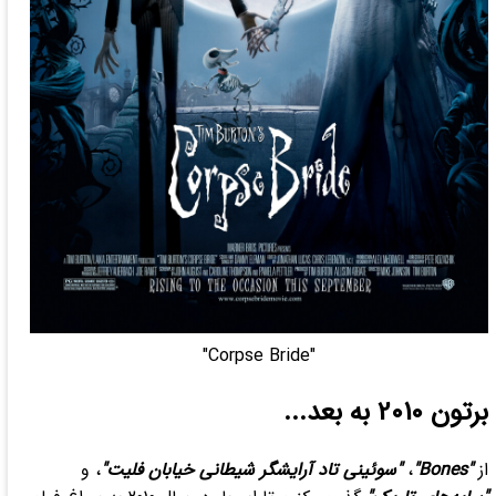
"Corpse Bride"
برتون 2010 به بعد...
از
"Bones"
،
"سوئینی تاد آرایشگر شیطانی خیابان فلیت"
، و