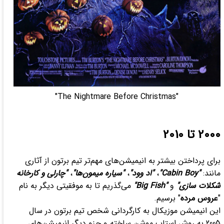
"The Nightmare Before Christmas"
2000 تا 2010
برای پرداختن بیشتر به انیمیشن‌های مهم‌تر تیم برتون از آثاری
مانند:
"Cabin Boy"
،
"اد وود"
،
"سیاره میمون‌ها"
،
"چارلی و کارخانه
شکلات سازی"
و
"Big Fish"
می‌گذریم تا به موفقیتی دیگر به نام
"
عروس مرده
" برسیم.
این انیمیشن موزیکال به کارگردانی شخص تیم برتون در سال
2005 به روش استاپ موشن ساخته و جزو دیگر انیمیشن‌های