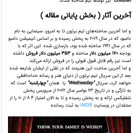
Children"
نیز توسط تیم ساخته شدند.
آخرین آثار ( بخش پایانی مقاله )
و اما آخرین ساخته‌‌های تیم برتون تا به امروز، سینمایی به نام
دامبو، که در سال 2019 به پخش رسیده و بر اساس انیمیشن دامبو
که در سال 1941 ساخته شده بود، بازسازی شده. این اثر که با
بودجه
170 میلیون دلار
ساخته و
353 میلیون دلار فروش
داشته
است نیز رقم قابل قبول قبولی را در فروش ارائه می‌کند.
و اما آخرین ساخت این هنرمند که در نقلی از ایشان شایعه شده
بعد از این سریال تیم برتون از دنیای هنر و رسانه خداحافظی
خواهد کرد، سریال
"Wednesday"
یا همان
"چهارشنبه"
است که
به تازگی و در تاریخ 23 نوامبر سال 2022 از سرویس پخش
نتفلیکس ارائه و به پخش رسیده و تا به الان امتیاز 8.4 از 10 را از
منتقدان در وبسایت
IMDB
به ثبت رسانده.