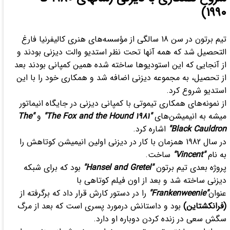
1990)
تیم برتون در سن 18 سالگی از مؤسسه‌های هنری کالیفرنیا فارغ
التحصیل شد که همه آنها تحت نظر استدیو والت دیزنی بودند و
از آنجایی که این استودیوها ساخته شده همین کمپانی بودند بعد
از تحصیل، به مجموعه دیزنی اضافه شد و همکاری خود را با این
استدیو شروع کرد.
از نمونه‌های همکاری تیموتی با کمپانی دیزنی در جایگاه انیماتور
میشه به انیمیشن‌های
"The Fox and the Hound 1981"
و
"The
Black Cauldron"
اشاره کرد.
در سال 1982 همزمان با کار در دیزنی اولین انیمیشن کوتاهش را
به نام
"Vincent"
ساخت.
پروژه بعدی تیم برتون
"Hansel and Gretel"
بود که برای شبکه
دیزنی ساخته شد و بعد از اون فیلم کوتاهی با
عنوان
"Frankenweenie"
را در دستور کارش قرار داد که برگرفته از
(فرانکشتاین)
بود و داستانش درمورد پسری است که بعد از مرگ
سگش سعی در زنده کردن دوباره او دارد.