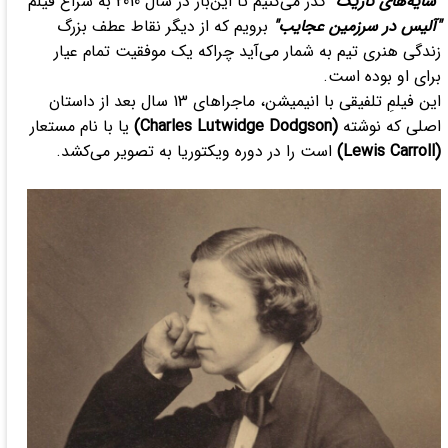
"سایه‌های تاریک"
گذر می‌کنیم تا این‌بار در سال 2010 به سراغ فیلم
"آلیس در سرزمین عجایب"
برویم که از دیگر نقاط عطف بزرگ
زندگی هنری تیم به شمار می‌آید چراکه یک موفقیت تمام عیار
برای او بوده است.
این فیلمِ تلفیقی با انیمیشن، ماجراهای 13 سال بعد از داستان
اصلی که نوشته
(Charles Lutwidge Dodgson)
یا با نام مستعار
(Lewis Carroll)
است را در دوره ویکتوریا به تصویر می‌کشد.