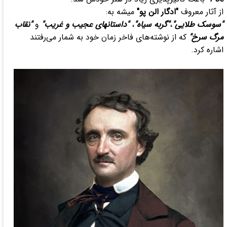
از آثار معروف
"ادگار الن پو"
میشه به:
"سوسک طلایی"
،
"گربه سیاه"
،
"داستانهای عجیب و غریب"
و
"نقاب
مرگ سرخ"
که از نوشته‌های فاخر زمان خود به شمار می‌رفتند
اشاره کرد.