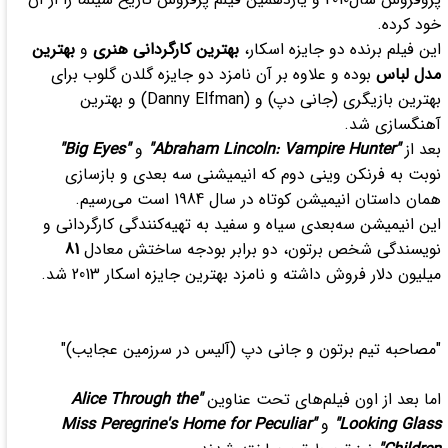
خود کرده.
این فیلم برنده دو جایزه اسکار،
بهترین کارگردانی هنری
و
بهترین
مدل لباس
بوده و علاوه بر آن نامزد دو جایزه گلدن گلوب برای
بهترین بازیگری (جانی دپ) و (Danny Elfman) و بهترین
آهنگسازی شد.
بعد از
"Abraham Lincoln: Vampire Hunter"
و
"Big Eyes"
نوبت به فرنکن وینی دوم که انیمیشنی سه بعدی و بازسازی
همان داستان انیمیشن کوتاه در سال 1984 است می‌رسیم.
این انیمیشن سه‌بعدی سیاه و سفید به تهیه‌کنندگی کارگردانی و
نویسندگی شخص برتون، دو برابر بودجه ساختش معادل
81
میلیون دلار فروش داشته و نامزد بهترین جایزه اسکار 2013 شد.
"مصاحبه تیم برتون و جانی دپ (آلیس در سرزمین عجایب)"
اما بعد از اون فیلم‌های تحت عناوین
"Alice Through the
Looking Glass"
و
"Miss Peregrine's Home for Peculiar