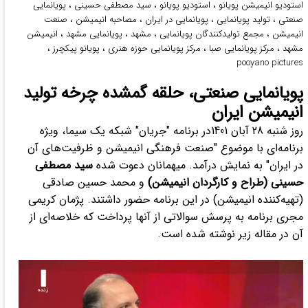
استودیو انیمیشن پویانو
،
استودیو پویانو
،
سید مصطفی حسینی
،
پویانمایی
صنعتی
،
تولید پویانمایی
،
پویانمایی در ایران
،
مصاحبه انیمیشن
،
صنعت
انیمیشن
،
مجمع تولیدکنندگان پویانمایی
،
مشهد
،
پویانمایی مشهد
،
انیمیشن
مشهد
،
مرکز پویانمایی صبا
،
مرکز پویانمایی حوزه هنری
،
پویانو پیکچرز
،
pooyano pictures
پویانمایی صنعتی، حلقه گمشده چرخه تولید
انیمیشن ایران
روز شنبه 28 آبان 1401در برنامه "جریان" شبکه یک سیما، ویژه
برنامه‌ای با موضوع "صنعت فرهنگی انیمیشن و ظرفیت‌های آن
در ایران" به نمایش درآمد. میهمانان دعوت شده
سید مصطفی
حسینی (طراح و کارگردان انیمیشن)
و محمد حسین صادقی
(تهیه‌کننده انیمیشن) در این برنامه حضور داشتند. پژمان کریمی
مجری برنامه به پرسش سوالاتی از آنها پرداخت که خلاصه‌ای از
آن در مقاله زیر نوشته شده است.