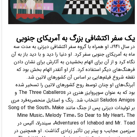
یک سفر اکتشافی بزرگ به آمریکای جنوبی
در سال 1941، او همراه با گروه سفر اکتشافی دیزنی به مدت سه
ماه به آمریکای جنوبی سفر کرد. او دنیا را دید و با دید باز به آن
نگاه کرد و از آن برای الهام بخشیدن به آثارش برای نشان دادن
فرهنگ‌های دیگر استفاده کرد. کار او آنقدر الهام بخش بود که
نقطه شروع فیلم‌هایی بر اساس آن کشور‌های لاتین شد.
آبرنگ‌های او چنان توسط روح کشور‌های لاتین را تسخیر شده
بود که به عنوان سوپروایزر هنری در The Three Caballeros و
Saludos Amigos انتخاب شد. رنگ و استایل منحصربه‌فرد مری
بر تولیدات دیزنی پس از جنگ مانند Song of the South، Make
Mine Music، Melody Time، So Dear to My Heart، The
Adventures of Ichabod and Mr. Toad، سیندرلا، آلیس در
سرزمین عجایب و پیتر پن تأثیر زیادی گذاشت. او همچنین در