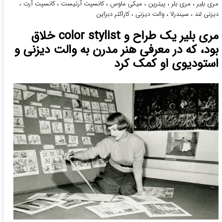
مری بلیر
،
مری بلر
،
پیترپن
،
میکی ماوس
،
کانسپت آرتیست
،
کانسپت آرت
،
دیزنی لند
،
سیندرلا
،
والت دیزنی
،
کاراکتر دبزاین
مری بلیر یک طراح و color stylist خلاق
بود، که در معرفی هنر مدرن به والت دیزنی و
استودیوی او کمک کرد